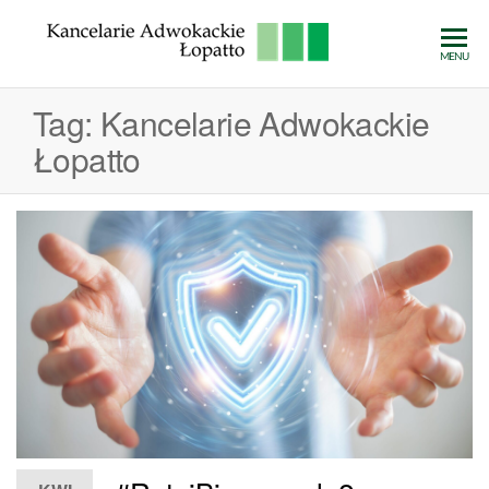
Przejdź
do
Kancelarie
MENU
treści
Adwokack
Tag:
Kancelarie Adwokackie
Łopatto
Łopatto