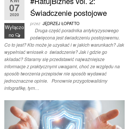
#RatujBiznes vol. 2:
KWI
07
Świadczenie postojowe
2020
przez
JĘDRZEJ ŁOPATTO
Wyłączo
Druga część poradnika antykryzysowego
no
poświęcona jest świadczeniu postojowemu.
Co to jest? Kto może je uzyskać i w jakich warunkach? Jak
wypełniać wniosek o świadczenie? Jak i gdzie go
składać? Staramy się przedstawić najważniejsze
informacje z praktycznymi uwagami, choć ze względu na
sposób tworzenia przepisów nie sposób wydawać
jednoznaczne opinie. Ponownie przygotowaliśmy
infografikę, tym…