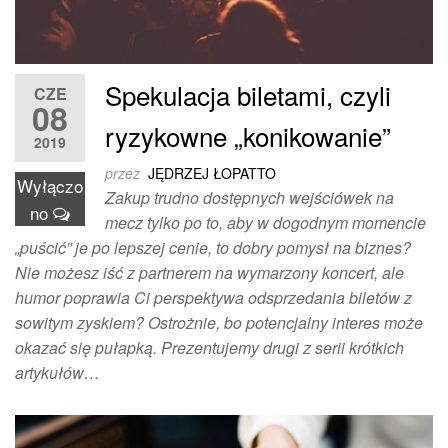
Spekulacja biletami, czyli
CZE
08
ryzykowne „konikowanie”
2019
przez
JĘDRZEJ ŁOPATTO
Wyłączo
Zakup trudno dostępnych wejściówek na
no
mecz tylko po to, aby w dogodnym momencie
„puścić” je po lepszej cenie, to dobry pomysł na biznes?
Nie możesz iść z partnerem na wymarzony koncert, ale
humor poprawia Ci perspektywa odsprzedania biletów z
sowitym zyskiem? Ostrożnie, bo potencjalny interes może
okazać się pułapką. Prezentujemy drugi z serii krótkich
artykułów…