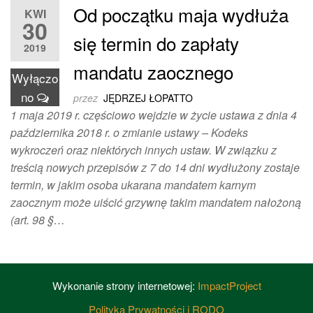
Od początku maja wydłuża
KWI
30
się termin do zapłaty
2019
mandatu zaocznego
Wyłączo
no
przez
JĘDRZEJ ŁOPATTO
1 maja 2019 r. częściowo wejdzie w życie ustawa z dnia 4
października 2018 r. o zmianie ustawy – Kodeks
wykroczeń oraz niektórych innych ustaw. W związku z
treścią nowych przepisów z 7 do 14 dni wydłużony zostaje
termin, w jakim osoba ukarana mandatem karnym
zaocznym może uiścić grzywnę takim mandatem nałożoną
(art. 98 §…
Wykonanie strony internetowej:
ImpactProject
Polityka Prywatności i RODO