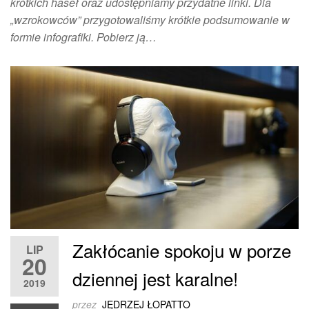
krótkich haseł oraz udostępniamy przydatne linki. Dla
„wzrokowców” przygotowaliśmy krótkie podsumowanie w
formie infografiki. Pobierz ją…
Zakłócanie spokoju w porze
LIP
20
dziennej jest karalne!
2019
przez
JĘDRZEJ ŁOPATTO