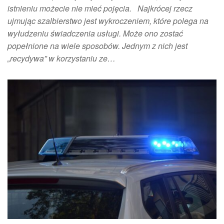
istnieniu możecie nie mieć pojęcia. Najkrócej rzecz
ujmując szalbierstwo jest wykroczeniem, które polega na
wyłudzeniu świadczenia usługi. Może ono zostać
popełnione na wiele sposobów. Jednym z nich jest
„recydywa” w korzystaniu ze…