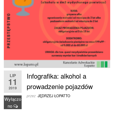
Infografika: alkohol a
LIP
11
prowadzenie pojazdów
2019
przez
JĘDRZEJ ŁOPATTO
Wyłączo
no