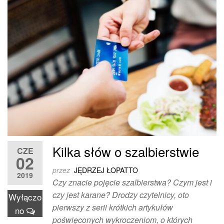
Kilka słów o szalbierstwie
CZE
02
przez
JĘDRZEJ ŁOPATTO
2019
Czy znacie pojęcie szalbierstwa? Czym jest i
czy jest karane? Drodzy czytelnicy, oto
Wyłączo
pierwszy z serii krótkich artykułów
no
poświęconych wykroczeniom, o których