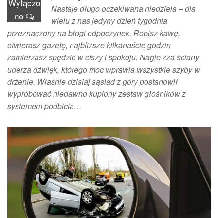
Wyłączo
Nastaje długo oczekiwana niedziela – dla
no
wielu z nas jedyny dzień tygodnia
przeznaczony na błogi odpoczynek. Robisz kawę,
otwierasz gazetę, najbliższe kilkanaście godzin
zamierzasz spędzić w ciszy i spokoju. Nagle zza ściany
uderza dźwięk, którego moc wprawia wszystkie szyby w
drżenie. Właśnie dzisiaj sąsiad z góry postanowił
wypróbować niedawno kupiony zestaw głośników z
systemem podbicia…