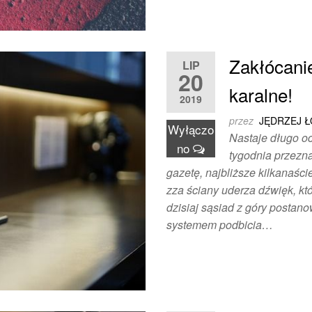
Zakłócanie
LIP
20
karalne!
2019
przez
JĘDRZEJ 
Wyłączo
Nastaje długo oc
no
tygodnia przezn
gazetę, najbliższe kilkanaści
zza ściany uderza dźwięk, k
dzisiaj sąsiad z góry posta
systemem podbicia…