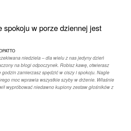
 spokoju w porze dziennej jest
ŁOPATTO
zekiwana niedziela – dla wielu z nas jedyny dzień
aczony na błogi odpoczynek. Robisz kawę, otwierasz
e godzin zamierzasz spędzić w ciszy i spokoju. Nagle
tórego moc wprawia wszystkie szyby w drżenie. Właśnie
nowił wypróbować niedawno kupiony zestaw głośników z