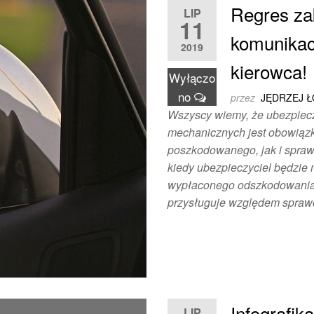
Regres za
LIP
11
komunikac
2019
kierowca!
Wyłączo
no
przez
JĘDRZEJ 
Wszyscy wiemy, że ubezpiecz
mechanicznych jest obowiązk
poszkodowanego, jak i sprawc
kiedy ubezpieczyciel będzie
wypłaconego odszkodowania!
przysługuje względem sprawc
Infografik
LIP