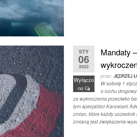
Mandaty – 
STY
06
wykroczen
2022
przez
JĘDRZEJ 
Wyłączo
W sobotę 1 stycz
no
o ruchu drogow
za wykroczenia przeciwko be
tym specjaliści Kancelarii A
zmian, które każdy uczestnik
zmianą jest zwiększenie wy