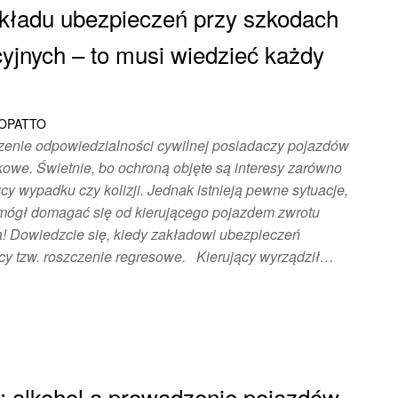
kładu ubezpieczeń przy szkodach
yjnych – to musi wiedzieć każdy
ŁOPATTO
enie odpowiedzialności cywilnej posiadaczy pojazdów
owe. Świetnie, bo ochroną objęte są interesy zarówno
y wypadku czy kolizji. Jednak istnieją pewne sytuacje,
 mógł domagać się od kierującego pojazdem zwrotu
 Dowiedzcie się, kiedy zakładowi ubezpieczeń
y tzw. roszczenie regresowe. Kierujący wyrządził…
a: alkohol a prowadzenie pojazdów