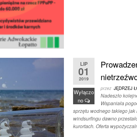
Prowadzen
LIP
01
nietrzeźw
2019
przez
JĘDRZEJ 
Wyłączo
Nadeszło kolejne
no
Wspaniała pogoda
sprzętu wodnego takiego jak 
windsurfingu dawno przesta
kurortach. Oferta wypożyczal