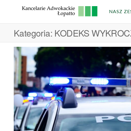
Przejdź
do
NASZ ZE
Kancela
treści
Adwoka
Kategoria:
KODEKS WYKROC
Łopatto