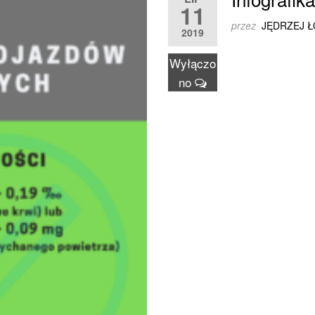
11
przez
JĘDRZEJ 
2019
Wyłączo
no