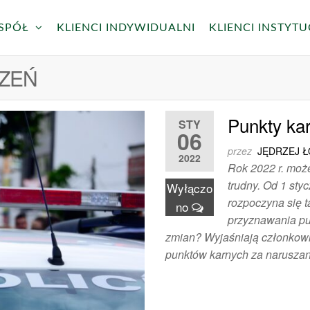
SPÓŁ
KLIENCI INDYWIDUALNI
KLIENCI INSTYT
rie
ckie
ZEŃ
Punkty ka
STY
06
przez
JĘDRZEJ 
2022
Rok 2022 r. moż
trudny. Od 1 sty
Wyłączo
rozpoczyna się t
no
przyznawania pu
zmian? Wyjaśniają członkowi
punktów karnych za narusza