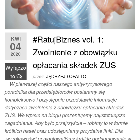
#RatujBiznes vol. 1:
KWI
04
Zwolnienie z obowiązku
2020
opłacania składek ZUS
Wyłączo
no
przez
JĘDRZEJ ŁOPATTO
W pierwszej części naszego antykryzysowego
poradnika dla przedsiębiorców postaramy się
kompleksowo i przystępnie przedstawić informacje
dotyczące zwolnienia z obowiązku opłacania składek
ZUS. We wpisie na blogu prezentujemy najistotniejsze
zagadnienia. Aby było przejrzyście – robimy to w formie
krótkich haseł oraz udostępniamy przydatne linki. Dla
„wzrokowców” przygotowaliśmy krótkie podsumowanie w