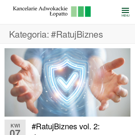
Przejdź
do
Kancelarie
MENU
treści
Adwokack
Kategoria:
#RatujBiznes
Łopatto
#RatujBiznes vol. 2:
KWI
07